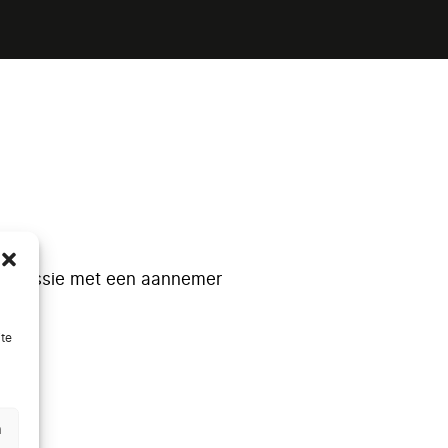
n discussie met een aannemer
ite
n