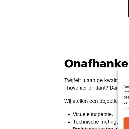
Onafhankel
Twijfelt u aan de kwaliteit
Om 
, hovenier of klant? Dan ku
inf
dez
Wij stellen een objectief e
ver
nad
Visuele inspectie.
Technische metingen en