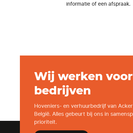
informatie of een afspraak.
Wij werken voor 
bedrijven
Hoveniers- en verhuurbedrijf van Acker
België. Alles gebeurt bij ons in samen
prioriteit.