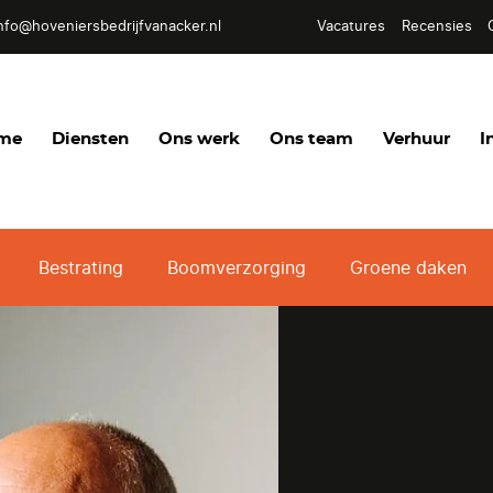
nfo@hoveniersbedrijfvanacker.nl
Vacatures
Recensies
me
Diensten
Ons werk
Ons team
Verhuur
I
Bestrating
Boomverzorging
Groene daken