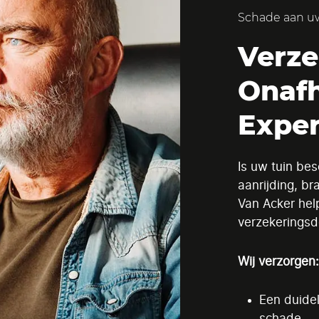
Schade aan uw
Verze
Onafh
Exper
Is uw tuin be
aanrijding, b
Van Acker hel
verzekeringsd
Wij verzorgen
Een duidel
schade.