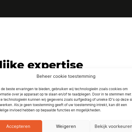
ijke expertise
Beheer cookie toestemming
 van uitgevoerde tuinwerken of bent u verwikkeld in ee
de beste ervaringen te bieden, gebruiken wij technologieën zoals cookies om
nnen wij optreden als onafhankelijke deskundige.
ormatie over je apparaat op te slaan en/of te raadplegen. Door in te stemmen met
e technologieën kunnen wij gegevens zoals surfgedrag of unieke ID's op deze s
n onderbouwd expertiseverslag op, gebaseerd op:
werken. Als je geen toestemming geeft of uw toestemming intrekt, kan dit een
elige invloed hebben op bepaalde functies en mogelijkheden.
 controles.
Accepteren
Weigeren
Bekijk voorkeure