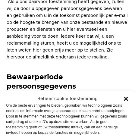
Als u ons daarvoor toestemming heeft gegeven, zullen
wij de door u opgegeven persoonsgegevens bewaren
en gebruiken om u in de toekomst persoonlijk per e-mail
op de hoogte te brengen van onze bestaande en nieuwe
producten en diensten en u hier eventueel een
aanbieding voor te doen. Iedere keer dat wij u een
reclamemailing sturen, heeft u de mogelijkheid ons te
laten weten hier geen prijs meer op te stellen. Zie
hiervoor de afmeldlink onderaan iedere mailing.
Bewaarperiode
persoonsgegevens
Beheer cookie toestemming
Indien u een offerte bij ons heeft opgevraagd maar u
Om de beste ervaringen te bieden, gebruiken wij technologieën zoals
geen klant bij ons geworden bent, zullen wij uw
cookies om informatie over je apparaat op te slaan en/of te raadplegen.
gegevens uiterlijk één jaar na ons laatste contact
Door in te stemmen met deze technologieën kunnen wij gegevens zoals
verwijderen. Ook indien wij een offerte van u hebben
surfgedrag of unieke ID's op deze site verwerken. Als je geen
toestemming geeft of uw toestemming intrekt, kan dit een nadelige
ontvangen, maar wij geen klant van u zijn geworden,
invloed hebben op bepaalde functies en mogelijkheden.