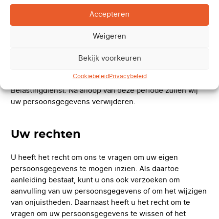
zullen uw persoonsgegevens uiterlijk één jaar na ons
laatste contact worden verwijderd. Bent u wel klant bij
Accepteren
ons geworden of wij bij u, dan zullen wij uw
persoonsgegevens bewaren voor de duur van zeven
Weigeren
jaar na het einde van het boekjaar waarin de
overeenkomst met u volledig is uitgevoerd. De periode
Bekijk voorkeuren
van zeven jaar komt overeen met de periode waarbinnen
Cookiebeleid
Privacybeleid
wij verplicht zijn onze administratie te bewaren voor de
Belastingdienst. Na afloop van deze periode zullen wij
uw persoonsgegevens verwijderen.
Uw rechten
U heeft het recht om ons te vragen om uw eigen
persoonsgegevens te mogen inzien. Als daartoe
aanleiding bestaat, kunt u ons ook verzoeken om
aanvulling van uw persoonsgegevens of om het wijzigen
van onjuistheden. Daarnaast heeft u het recht om te
vragen om uw persoonsgegevens te wissen of het