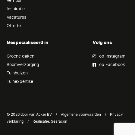
Verhuur
Inspiratie
Vacatures
Offerte
Gespecialiseerd in
Volg ons
Groene daken
op Instagram
Boomverzorging
op Facebook
Tuinhuizen
Tuinexpertise
© 2026 door van Acker BV
/
Algemene voorwaarden
/
Privacy
verklaring
/
Realisatie:
Searacon